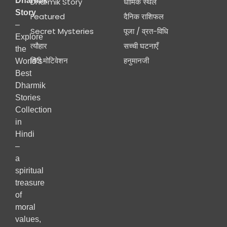
Dharmik
Dharmik Story
धार्मिक स्थल
Story
Featured
दैनिक राशिफल
–
Secret Mysteries
पूजा / व्रत-विधि
Explore
त्यौहार
सच्ची घटनाएँ
the
हिंदी मोटिवेशन
हनुमानजी
World’s
Best
Dharmik
Stories
Collection
in
Hindi
–
a
spiritual
treasure
of
moral
values,