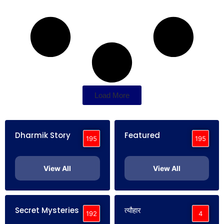
Load More
Dharmik Story
Featured
195
195
View All
View All
Secret Mysteries
त्यौहार
192
4