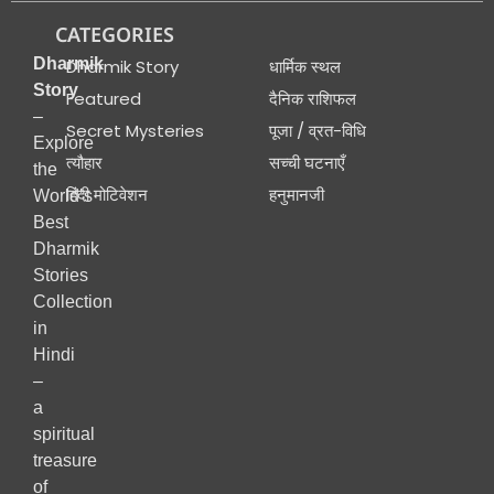
CATEGORIES
Dharmik
Dharmik Story
धार्मिक स्थल
Story
Featured
दैनिक राशिफल
–
Secret Mysteries
पूजा / व्रत-विधि
Explore
त्यौहार
सच्ची घटनाएँ
the
हिंदी मोटिवेशन
हनुमानजी
World’s
Best
Dharmik
Stories
Collection
in
Hindi
–
a
spiritual
treasure
of