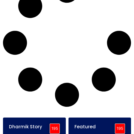
Dharmik Story
Featured
195
195