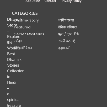
About Me
Contact
Privacy Policy
CATEGORIES
Dharmik
Dharmik Story
धार्मिक स्थल
Story
Featured
दैनिक राशिफल
–
Secret Mysteries
पूजा / व्रत-विधि
Explore
त्यौहार
सच्ची घटनाएँ
the
हिंदी मोटिवेशन
हनुमानजी
World’s
Best
Dharmik
Stories
Collection
in
Hindi
–
a
spiritual
treasure