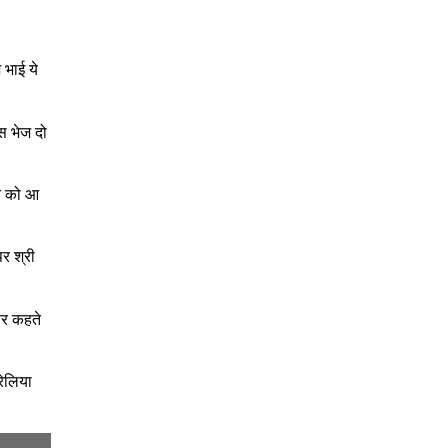
 भाई ये
पस भेज दो
े को आ
र श्री
 पर कहते
रेलिया