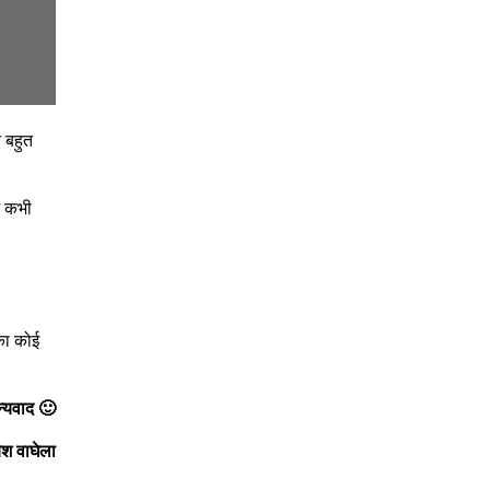
त बहुत
ं कभी
का कोई
न्यवाद 🙂
ेश वाघेला