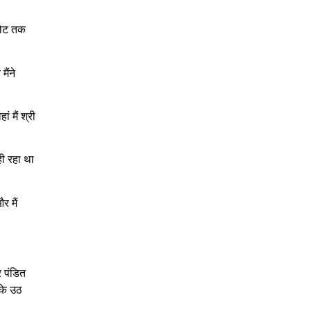
लेट तक
ैंने
ं मैं श्री
ही रहा था
र मैं
र पंडित
रके उठ