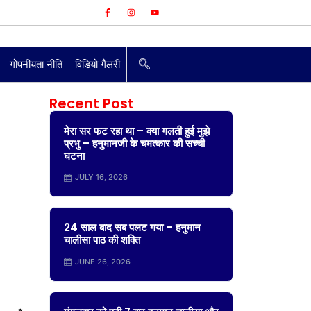
गोपनीयता नीति
विडियो गैलरी
Recent Post
मेरा सर फट रहा था – क्या गलती हुई मुझे
प्रभु – हनुमानजी के चमत्कार की सच्ची
घटना
JULY 16, 2026
24 साल बाद सब पलट गया – हनुमान
चालीसा पाठ की शक्ति
–
JUNE 26, 2026