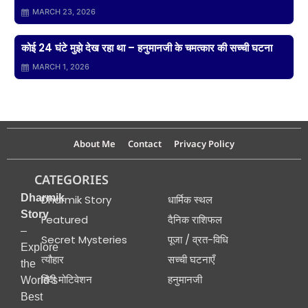
MARCH 23, 2026
कोई 24 घंटे मुझे देख रहा था – हनुमानजी के चमत्कार की सच्ची घटना
MARCH 1, 2026
About Me
Contact
Privacy Policy
CATEGORIES
Dharmik
Dharmik Story
धार्मिक स्थल
Story
Featured
दैनिक राशिफल
–
Secret Mysteries
पूजा / व्रत-विधि
Explore
त्यौहार
सच्ची घटनाएँ
the
हिंदी मोटिवेशन
हनुमानजी
World’s
Best