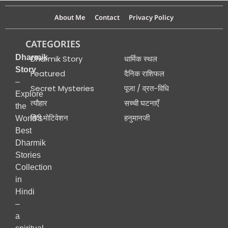
About Me
Contact
Privacy Policy
CATEGORIES
Dharmik
Dharmik Story
धार्मिक स्थल
Story
Featured
दैनिक राशिफल
–
Secret Mysteries
पूजा / व्रत-विधि
Explore
त्यौहार
सच्ची घटनाएँ
the
हिंदी मोटिवेशन
हनुमानजी
World’s
Best
Dharmik
Stories
Collection
in
Hindi
–
a