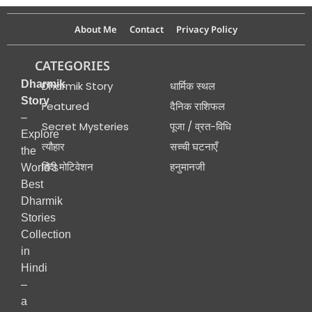
About Me
Contact
Privacy Policy
CATEGORIES
Dharmik
Dharmik Story
धार्मिक स्थल
Story
Featured
दैनिक राशिफल
–
Secret Mysteries
पूजा / व्रत-विधि
Explore
त्यौहार
सच्ची घटनाएँ
the
हिंदी मोटिवेशन
हनुमानजी
World’s
Best
Dharmik
Stories
Collection
in
Hindi
–
a