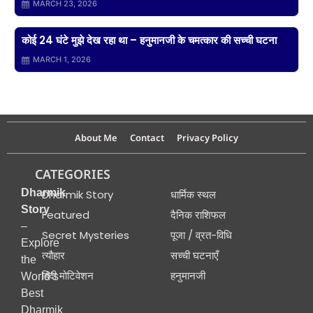
MARCH 23, 2026
कोई 24 घंटे मुझे देख रहा था – हनुमानजी के चमत्कार की सच्ची घटना
MARCH 1, 2026
About Me
Contact
Privacy Policy
CATEGORIES
Dharmik
Dharmik Story
धार्मिक स्थल
Story
Featured
दैनिक राशिफल
–
Secret Mysteries
पूजा / व्रत-विधि
Explore
त्यौहार
सच्ची घटनाएँ
the
हिंदी मोटिवेशन
हनुमानजी
World’s
Best
Dharmik