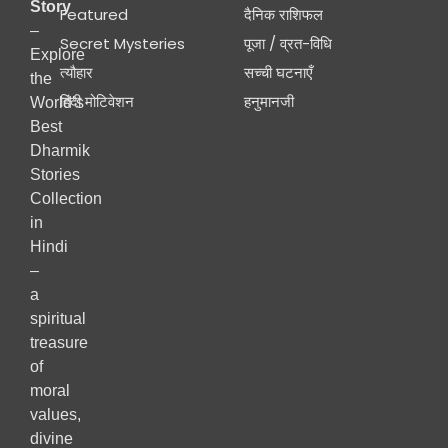
Story
Featured
दैनिक राशिफल
–
Secret Mysteries
पूजा / व्रत-विधि
Explore
त्यौहार
सच्ची घटनाएँ
the
हिंदी मोटिवेशन
हनुमानजी
World’s
Best
Dharmik
Stories
Collection
in
Hindi
–
a
spiritual
treasure
of
moral
values,
divine