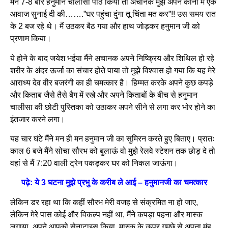
मैंने 7-8 बार हनुमान चालीसा पाठ किया तो अचानक मुझे अपने कानों में एक
आवाज सुनाई दी की…….”घर पहुंचा दुंगा तू चिंता मत कर”!! उस समय रात
के 2 बज रहे थे। मैं उठकर बैठ गया और हाथ जोड़कर हनुमान जी को
प्रणाम किया।
ये होने के बाद जयेश भईया मैंने अचानक अपने निष्क्रिय और शिथिल हो रहे
शरीर के अंदर ऊर्जा का संचार होते पाया तो मुझे विश्वास हो गया कि यह मेरे
आराध्य देव वीर बजरंगी का ही चमत्कार है। हिम्मत करके अपने कुछ कपड़े
और किताब जैसे तैसे बैग में रखे और अपने किताबों के बीच से हनुमान
चालीसा की छोटी पुस्तिका को उठाकर अपने सीने से लगा कर भोर होने का
इंतजार करने लगा।
यह चार घंटे मैंने मन ही मन हनुमान जी का सुमिरन करते हुए बिताए। प्रातः
काल 6 बजे मैंने सोचा सौरभ को बुलाऊं वो मुझे रेलवे स्टेशन तक छोड़ दे तो
वहां से मैं 7:20 वाली ट्रेन पकड़कर घर को निकल जाऊंगा।
पढ़े: ये 3 घटना मुझे प्रभु के करीब ले आई – हनुमानजी का चमत्कार
लेकिन डर रहा था कि कहीं सौरभ मेरी वजह से संक्रमित ना हो जाए,
लेकिन मेरे पास कोई और विकल्प नहीं था, मैंने कपड़ा पहना और मास्क
लगाया, अपने आपको सेनाटाइस किया, मास्क के ऊपर गमछे से अपना मुंह