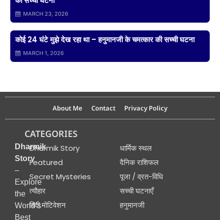
की सच्ची घटना
MARCH 23, 2026
कोई 24 घंटे मुझे देख रहा था – हनुमानजी के चमत्कार की सच्ची घटना
MARCH 1, 2026
About Me
Contact
Privacy Policy
CATEGORIES
Dharmik
Dharmik Story
धार्मिक स्थल
Story
Featured
दैनिक राशिफल
–
Secret Mysteries
पूजा / व्रत-विधि
Explore
त्यौहार
सच्ची घटनाएँ
the
हिंदी मोटिवेशन
हनुमानजी
World’s
Best