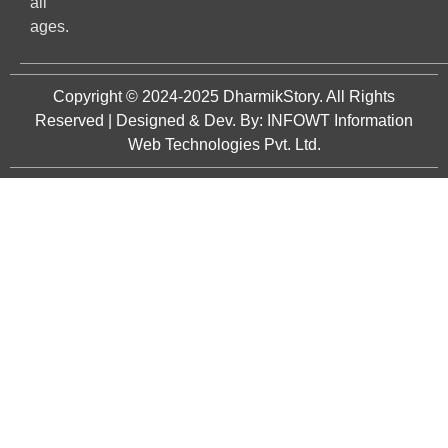
all
ages.
Copyright © 2024-2025
DharmikStory
. All Rights
Reserved | Designed & Dev. By:
INFOWT Information
Web Technologies Pvt. Ltd.